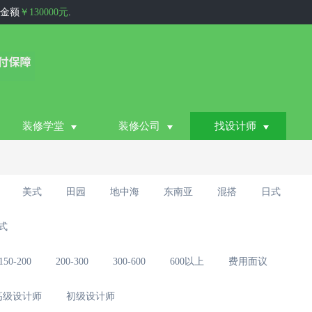
金额
￥130000元
.
约金额
￥60000元
.
签约金额
￥100000元
.
家居建材)
与大连王先生成功签约，签
额
￥67000元
.
装修学堂
装修公司
找设计师
额
￥130000元
.
额
￥450000元
.
约金额
￥78000元
.
美式
田园
地中海
东南亚
混搭
日式
金额
￥75000元
.
式
先生成功签约，签约金额
￥80000元
.
额
￥80000元
.
150-200
200-300
300-600
600以上
费用面议
，签约金额
￥78000元
.
高级设计师
初级设计师
勇成功签约，签约金额
￥50000元
.