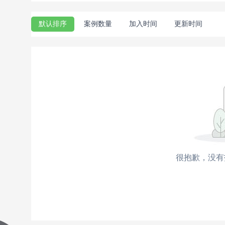
祝贺
美壳装饰
与丹东李女士成功签约，签约金
默认排序
案例数量
加入时间
更新时间
祝贺
圆石装饰设计
与深圳李先生成功签约，签
祝贺
德阳福彩装饰
与德阳田先生成功签约，签
祝贺
华庭装饰
与衢州王先生成功签约，签约金
祝贺
玖墅装饰设计
与温州王先生成功签约，签
祝贺
源润装饰
与镇江戴先生成功签约，签约金
祝贺
金雅装饰
与湛江陈生成功签约，签约金额
祝贺
峰光无限装饰
与咸阳党女士成功签约，签
祝贺
宏晟装饰
与九江熊女士成功签约，签约金
很抱歉，没有
祝贺
徐州住小帮装饰
与徐州甘先生成功签约，
祝贺
临泉创艺装饰
与阜阳常明先生成功签约，
祝贺
西宁生活家
与西宁祁先生成功签约，签约
祝贺
家佳美装饰
与张掖李先生成功签约，签约