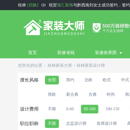

桂林
[切换]
祝贺
瑧汇装饰
与黔西南刘女士成功签约，签约
祝贺
宜春创艺装饰
与宜春杜女士成功签约，签
祝贺
唯美亿家装饰
与黔东南文光庆成功签约，
祝贺
领创装饰(领创装修、梦想改造家、唯品汇
约金额
祝贺
万盛装饰
￥85000元
与邯郸李女士成功签约，签约金
.
首页
装修省钱
装修效果图
祝贺
宇家装饰
与东莞陈先生成功签约，签约金
您所在的位置：
桂林家装大师
>
桂林家装设计师
祝贺
森诺装饰
与赣州刘先生成功签约，签约金
祝贺
方元名匠装饰
与保定翟建勋成功签约，签
擅长风格
全部
简约
北欧
欧式
中式
祝贺
美麒麟装饰
与长春宋女士成功签约，签约
简欧
新古典
古典
时尚
韩
祝贺
鑫庆装饰（长春百合装饰个人）
与长春徐
祝贺
圣禾装饰
与银川齐女士成功签约，签约金
设计费用
不限
0-60
60-100
100-150
祝贺
好风景装饰公司
与阿克苏刘玉坤成功签约
职位职称
不限
总监设计师
首席设计师
祝贺
鑫庆装饰（长春百合装饰个人）
与长春汪