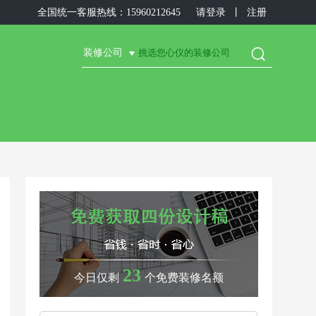
全国统一客服热线：15960212645
请登录
丨
注册

装修公司
23
今日仅剩
个免费装修名额